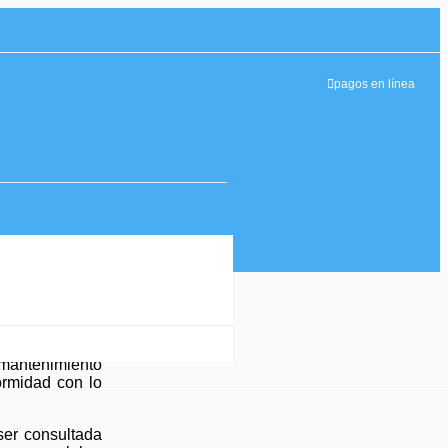
pagos en línea
ello aplicamos
 mantenimiento
ormidad con lo
ser consultada