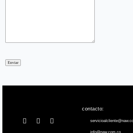
contacto:
servicioalcliente@naw.c
info@naw.com.co