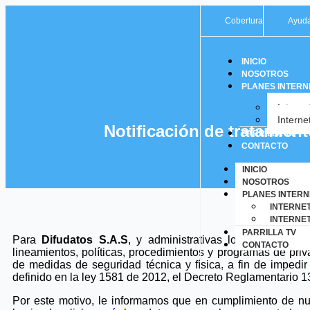
Cobertura
Ayud
INICIO
NOSOTROS
PLANES INTERN
Interne
Intern
Notificación de tratamien
PARRILLA TV
CONTACTO
INICIO
NOSOTROS
PLANES INTERN
INTERNE
INTERNE
PARRILLA TV
Para
Difudatos S.A.S
, y administrativas los más import
CONTACTO
lineamientos, políticas, procedimientos y programas de pr
de medidas de seguridad técnica y física, a fin de impedi
definido en la ley 1581 de 2012, el Decreto Reglamentario 13
Por este motivo, le informamos que en cumplimiento de nue