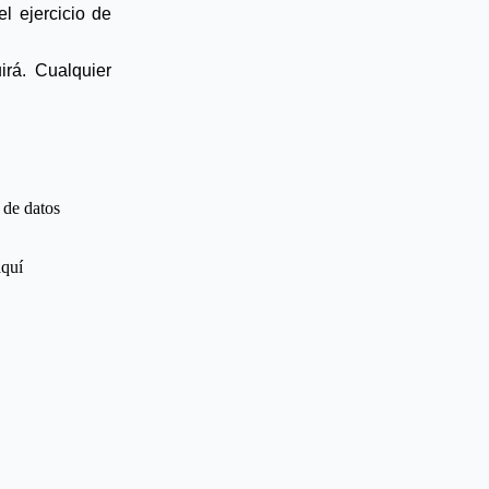
l ejercicio de
rá. Cualquier
 de datos
aquí