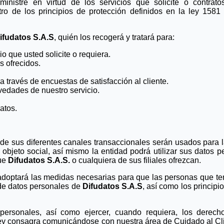
inistre en virtud de los servicios que solicite o contrat
tro de los principios de protección definidos en la ley 158
ifudatos S.A.S
, quién los recogerá y tratará para:
io que usted solicite o requiera.
s ofrecidos.
 a través de encuestas de satisfacción al cliente.
vedades de nuestro servicio.
atos.
 de sus diferentes canales transaccionales serán usados para l
objeto social, así mismo la entidad podrá utilizar sus datos p
que
Difudatos S.A.S.
o cualquiera de sus filiales ofrezcan.
doptará las medidas necesarias para que las personas que t
 de datos personales de
Difudatos S.A.S
, así como los principi
 personales, así como ejercer, cuando requiera, los derec
 ley consagra comunicándose con nuestra área de Cuidado al Cli