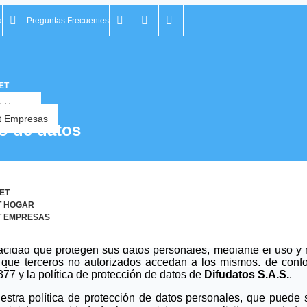
a
Preguntas Frecuentes
ET
t Hogar
et Empresas
to de datos
ET
T HOGAR
T EMPRESAS
ante son nuestros clientes, proveedores y contratistas, por 
ivacidad que protegen sus datos personales, mediante el uso y
r que terceros no autorizados accedan a los mismos, de conf
77 y la política de protección de datos de
Difudatos S.A.S.
.
stra política de protección de datos personales, que puede 